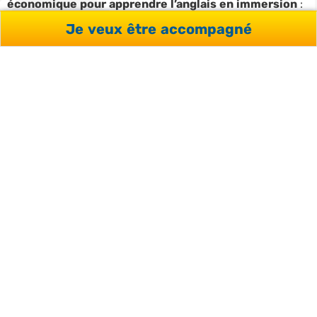
économique pour apprendre l’anglais en immersion
:
nos cours en école de langue à Cork démarrent à 220 €
Je veux être accompagné
les 20 cours par semaine pour des programmes de
longue durée. À niveau d’enseignement équivalent, le
pays reste plus accessible que l’Angleterre, les cours
étant environ 20 à 25% moins cher qu’en Angleterre.
Côté destinations, l’offre se concentre sur quatre villes
aux profils complémentaires :
Dublin pour un
environnement urbain et international
(et la plupart
des formules CPF),
Cork et Galway pour un cadre plus
authentique sur la côte
, Ennis pour l’immersion
maximale des adolescents en petite ville. Les formats
vont du cours général à la préparation d’examens
(TOEIC, TOEFL, IELTS, Cambridge), de l’immersion chez le
professeur aux séjours juniors, pour des durées d’une
semaine à un an.