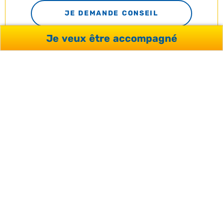
JE DEMANDE CONSEIL
Je veux être accompagné
SATISFACTION
CLIENTS
96 %
SERVICES YOU’RE WELCOME