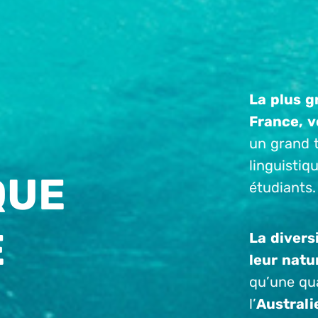
La plus g
France, v
un grand t
linguistiq
QUE
étudiants.
E
La divers
leur natu
qu’une qua
l’
Australi