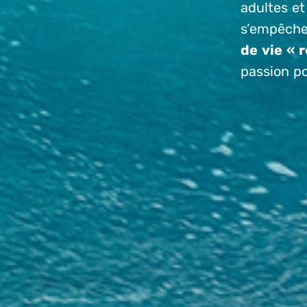
adultes et
s’empêch
de vie « r
passion pou