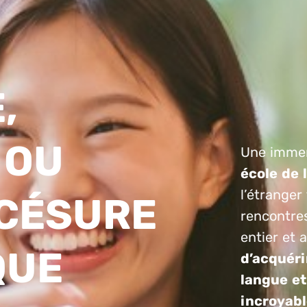
,
 OU
Une immer
école de 
l’étranger
 CÉSURE
rencontre
entier et 
QUE
d’acquéri
langue et
incroyabl