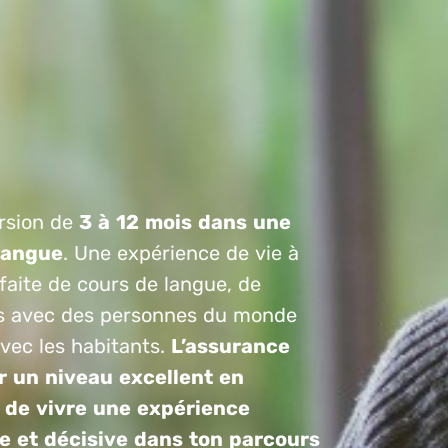
sion de
3 à 12 mois dans une
langue
. Une expérience de vie à
 faite de cours de langue, de
s avec des personnes du monde
avec les habitants.
L’assurance
r un niveau excellent en
 de vivre une expérience
e et décisive dans ton parcours