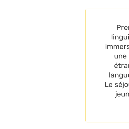
Pre
lingu
immers
une 
étra
langue
Le séjo
jeun