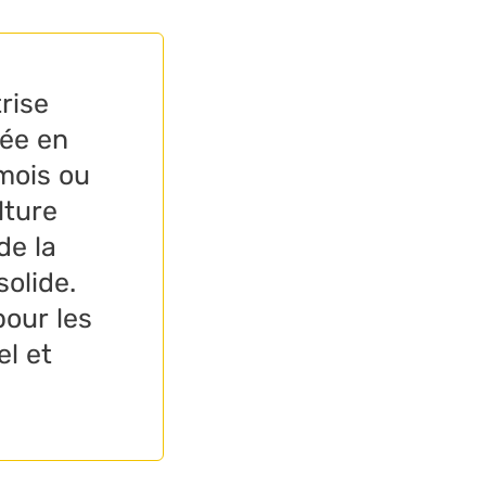
rise
rée en
mois ou
lture
de la
solide.
pour les
el et