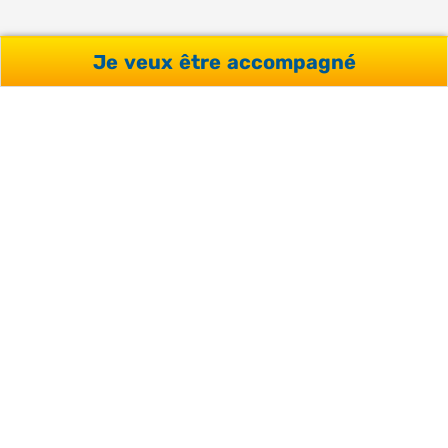
Je veux être accompagné
GARANTIE SATISFACTION
Avec un taux de satisfaction de 98% obtenu auprès de
nos clients.