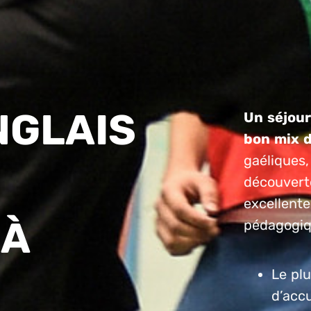
NGLAIS
Un séjour
bon mix d
gaéliques,
découverte
excellente
 À
pédagogiq
Le pl
d’accu