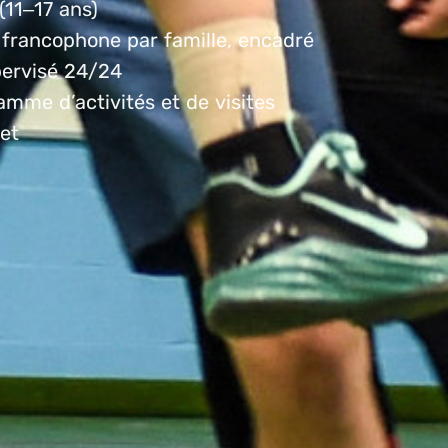
(11–17 ans)
 francophone par famille, encadré
pervisé 24/24
mme d’activités et de visites
et