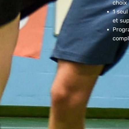
choix 
1 seul
et su
Progra
compl