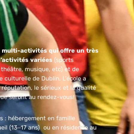
 multi-activités qui offre un très
’activités variées
(sports
 théâtre, musique, etc) et de
 culturelle de Dublin. L’école a
 réputation, le sérieux et la qualité
ue seront au rendez-vous!
us : hébergement en famille
eil (13–17 ans) ou en résidence au