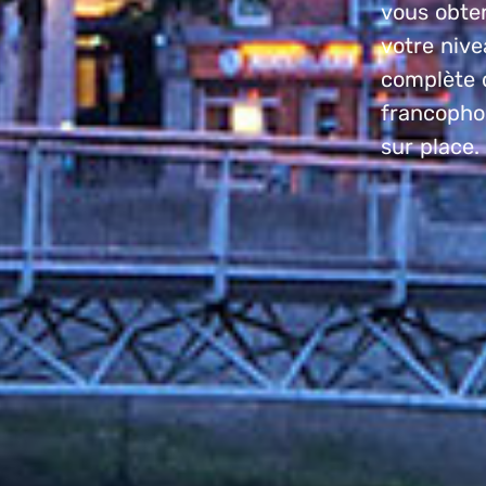
vous obten
votre nive
complète d
francophon
sur place.