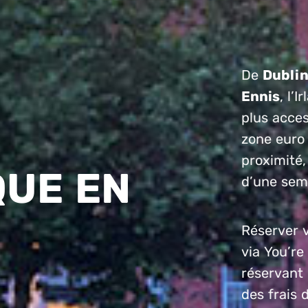
De
Dubli
Ennis
, l’
plus acces
zone euro 
proximité,
QUE EN
d’une sema
Réserver v
via You’r
réservant 
des frais 