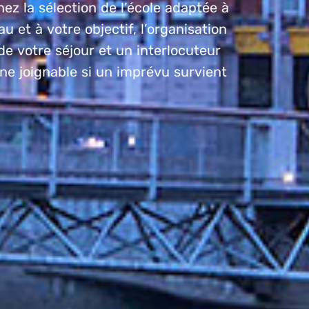
ez la sélection de l’école adaptée à
au et à votre objectif, l’organisation
e votre séjour et un interlocuteur
e joignable si un imprévu survient