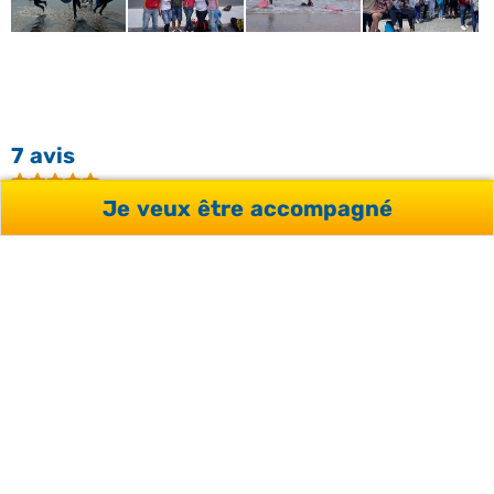
7 avis
Je veux être accompagné
5 étoiles
85,71%
4 étoiles
14,29%
3 étoiles
0%
2 étoiles
0%
1 étoile
0%
Avis 1 à 5
sur un total de 7
ALOYS G.
Témoignage recueilli le 12/08/2025