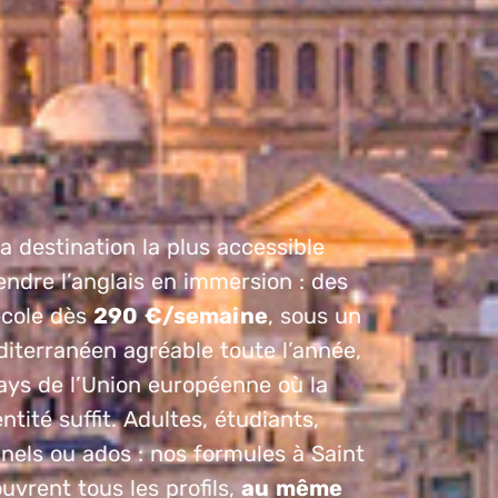
la destination la plus accessible
ndre l’anglais en immersion : des
école dès
290 €/semaine
, sous un
iterranéen agréable toute l’année,
ays de l’Union européenne où la
ntité suffit. Adultes, étudiants,
nels ou ados : nos formules à Saint
ouvrent tous les profils,
au même