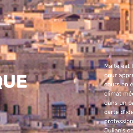
Malte est 
QUE
pour appre
cours en 
climat méd
dans un p
carte d’ide
profession
Julian’s c