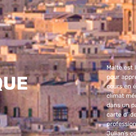
Malte est 
QUE
pour appre
cours en 
climat méd
dans un p
carte d’ide
profession
Julian’s c