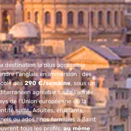
la destination la plus accessible
ndre l’anglais en immersion : des
école dès
290 €/semaine
, sous un
iterranéen agréable toute l’année,
ays de l’Union européenne où la
ntité suffit. Adultes, étudiants,
nels ou ados : nos formules à Saint
ouvrent tous les profils,
au même