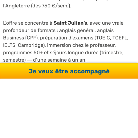
l’Angleterre (dès 750 €/sem.).
L’offre se concentre à
Saint Julian’s
, avec une vraie
profondeur de formats : anglais général, anglais
Business (CPF), préparation d’examens (TOEIC, TOEFL,
IELTS, Cambridge), immersion chez le professeur,
programmes 50+ et séjours longue durée (trimestre,
semestre) — d’une semaine à un an.
Je veux être accompagné
Deux atouts propres à Malte : un
climat méditerranéen
qui permet d’étudier dans de bonnes conditions toute
l’année, hiver compris, et un statut de membre de
l’Union européenne et de la zone euro
— l’anglais y
est langue officielle, on s’y rend avec une simple carte
d’identité, sans change ni démarche liée au Brexit.