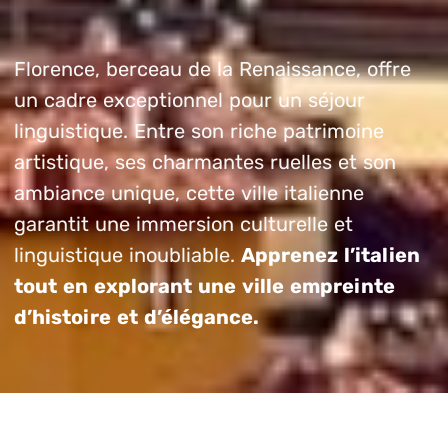
Florence, berceau de la Renaissance, offre
un cadre exceptionnel pour un séjour
linguistique. Entre son riche patrimoine
artistique, ses charmantes ruelles et son
ambiance unique, cette ville italienne
garantit une immersion culturelle et
linguistique inoubliable.
Apprenez l’italien
tout en explorant une ville empreinte
d’histoire et d’élégance.