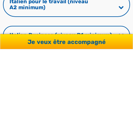
Italien pour le travail (niveau
A2 minimum)
Italien Business (niveau B1 minimum)
Je veux être accompagné
CE SÉJOUR INCLUT
Le programme de cours défini
Le matériel de cours
Les tests de niveau (écrit et oral)
L’accompagnement pédagogique