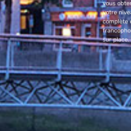
vous obten
votre nive
complète d
francophon
sur place.