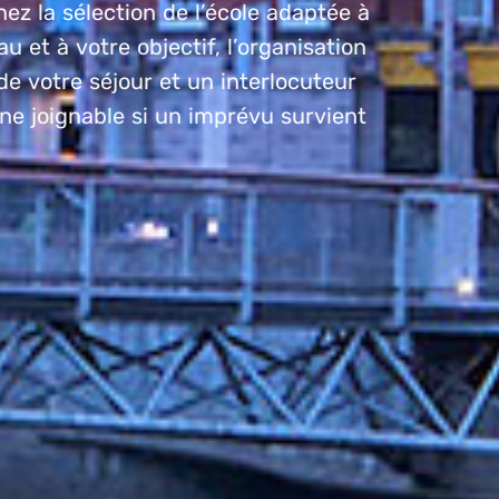
ez la sélection de l’école adaptée à
au et à votre objectif, l’organisation
e votre séjour et un interlocuteur
e joignable si un imprévu survient