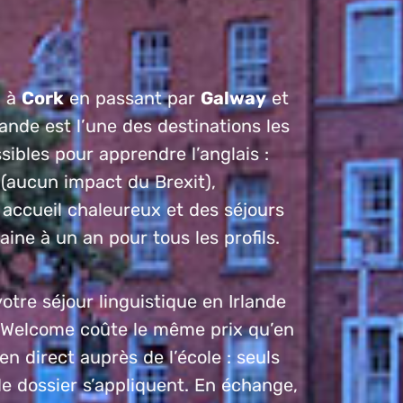
n
à
Cork
en passant par
Galway
et
Irlande est l’une des destinations les
sibles pour apprendre l’anglais :
(aucun impact du Brexit),
 accueil chaleureux et des séjours
ine à un an pour tous les profils.
otre séjour linguistique en Irlande
e Welcome coûte le même prix qu’en
en direct auprès de l’école : seuls
de dossier s’appliquent. En échange,