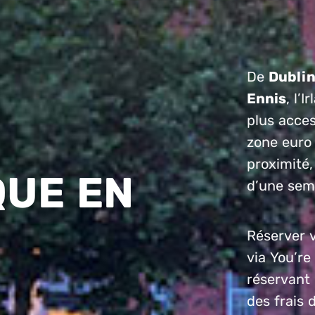
De
Dubli
Ennis
, l’
plus acces
zone euro 
proximité,
QUE EN
d’une sema
Réserver v
via You’r
réservant 
des frais 