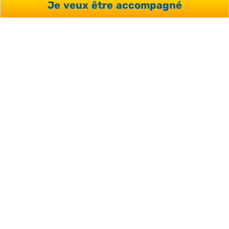
PDF
Je veux être accompagné
VOUS AVEZ DES
QUESTIONS OU
SOUHAITEZ RECEVOIR UN
DEVIS ?
Votre conseiller répondra à vos interrogations et vous
accompagnera de façon personnalisée dans votre
projet.