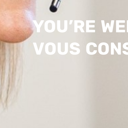
YOU’RE W
VOUS CON