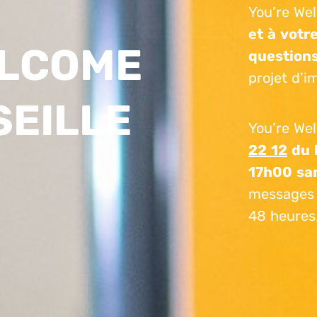
You’re We
et à votr
ELCOME
question
projet d’i
SEILLE
You’re We
22 12
du 
17h00 san
messages 
48 heures