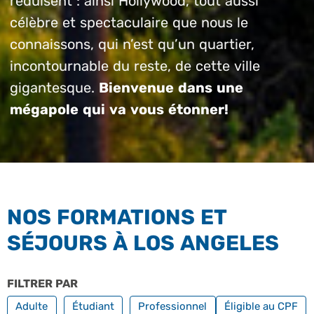
réduisent : ainsi Hollywood, tout aussi
célèbre et spectaculaire que nous le
connaissons, qui n’est qu’un quartier,
incontournable du reste, de cette ville
gigantesque.
Bienvenue dans une
mégapole qui va vous étonner!
NOS FORMATIONS ET
SÉJOURS À LOS ANGELES
FILTRER PAR
PROFILS
FILTRER PAR FO
Adulte
Étudiant
Professionnel
Éligible au CPF