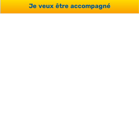
Je veux être accompagné
PRÊTS À DONNER VIE À
VOTRE PROJET ?
Profitez de l’aide de nos conseillers et d’une analyse
sur-mesure de votre projet, sans engagement et
gratuitement.
JE SOUHAITE ÊTRE
ACCOMPAGNÉ