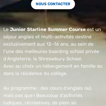
NOUS CONTACTER
Le
Junior Starline Summer Course
est un
séjour anglais et multi-activités destiné
exclusivement aux 12–16 ans, au sein de
l’une des meilleures boarding school privée
d’Angleterre, la Shreswbury School.
Avec au choix un hébergement en famille ou
dans la résidence du collège.
Au programme : des cours d’anglais oui,
mais pas que ! Beaucoup d’activités
ludiques, récréatives, de plein air,