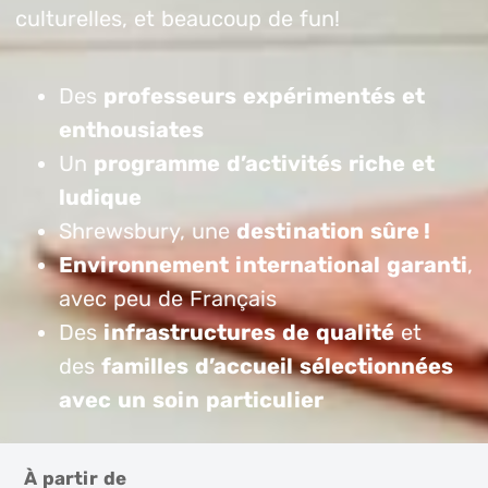
culturelles, et beaucoup de fun!
Des
professeurs expérimentés et
enthousiates
Un
programme d’activités riche et
ludique
Shrewsbury, une
destination sûre !
Environnement international garanti
,
avec peu de Français
Des
infrastructures de qualité
et
des
familles d’accueil sélectionnées
avec un soin particulier
À partir de