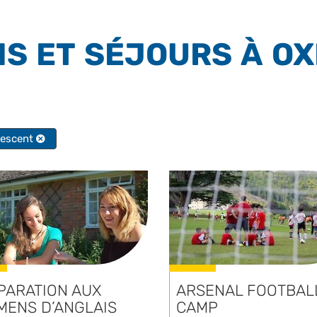
S ET SÉJOURS À O
escent
PARATION AUX
ARSENAL FOOTBAL
MENS D’ANGLAIS
CAMP