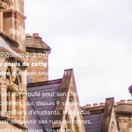
linguistique à Oxford,
c’est
e pouls de cette vibrante cité
aire
mais pas seulement !
ord est réputé pour son Université
collèges, qui, depuis 9 siècles
s milliers d’étudiants. Mais vous
ssi découvrir ses rues piétonnes,
nts historiques, ses parcs,