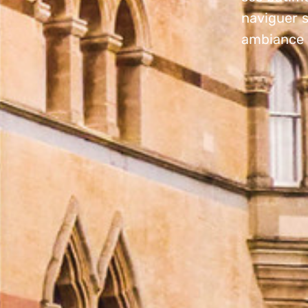
naviguer s
ambiance v