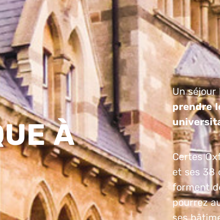
Un séjour 
prendre l
universit
QUE À
Certes Oxf
et ses 38 
forment de
pourrez au
ses bâtime