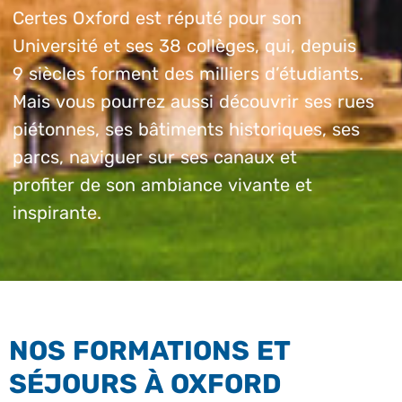
Certes Oxford est réputé pour son
Université et ses 38 collèges, qui, depuis
9 siècles forment des milliers d’étudiants.
Mais vous pourrez aussi découvrir ses rues
piétonnes, ses bâtiments historiques, ses
parcs, naviguer sur ses canaux et
profiter de son ambiance vivante et
inspirante.
NOS FORMATIONS ET
SÉJOURS À OXFORD