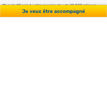
Plus de 20 ans à votre service et + de 10 000 séjours
Je veux être accompagné
organisés.
SATISFACTION
CLIENTS
96 %
SERVICES YOU’RE WELCOME