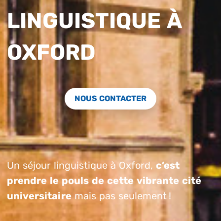
LINGUISTIQUE À
OXFORD
NOUS CONTACTER
Un séjour linguistique à Oxford,
c’est
prendre le pouls de cette vibrante cité
universitaire
mais pas seulement !