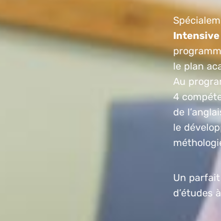
Spécialeme
Intensiv
programme 
le plan ac
Au progra
4 compéte
de l’angla
le dévelo
méthologie
Un parfait
d’études à 