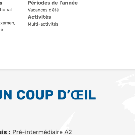
Périodes de l'année
s
tional
Vacances d’été
Activités
examen,
Multi-activités
le
UN COUP D’ŒIL
is :
Pré-intermédiaire A2