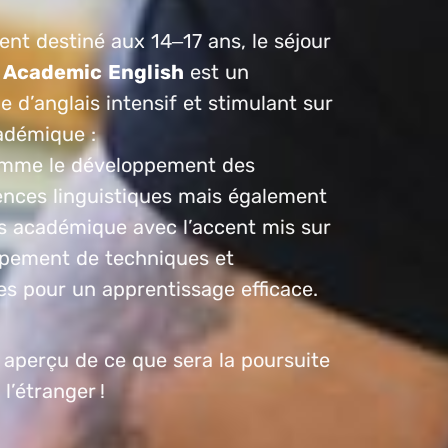
nt destiné aux 14–17 ans, le séjour
e Academic English
est un
d’anglais intensif et stimulant sur
adémique :
mme le développement des
nces linguistiques mais également
is académique avec l’accent mis sur
ppement de techniques et
s pour un apprentissage efficace.
 aperçu de ce que sera la poursuite
l’étranger !