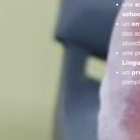
une
e
schoo
un
en
des a
objec
une p
Lingu
un
pr
compl