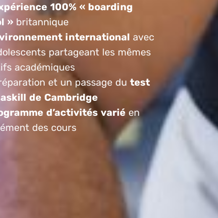
xpérience 100% « boarding
l »
britannique
vironnement international
avec
dolescents partageant les mêmes
tifs académiques
réparation et un passage du
test
askill de Cambridge
ogramme d’activités varié
en
ément des cours