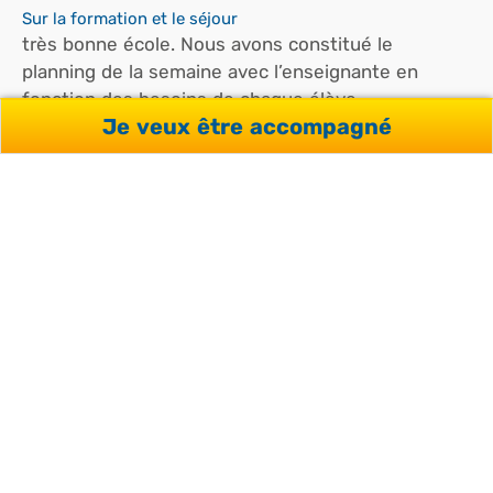
Sur la formation et le séjour
très bonne école. Nous avons constitué le
planning de la semaine avec l’enseignante en
fonction des besoins de chaque élève.
Je veux être accompagné
Sur l'accompagnement You're Welcome
Très bon suivi de la part de Deborah et Melanie. Je
recommanderai.
STÉPHANIE H.
Témoignage recueilli le 21/10/2024
Sur la formation et le séjour
Bonjour, Je suis très contente de la formation
suivie, des supports de cours et de la qualité des
professeurs. Concernant l’hébergement, logée en
famille avec 6 repas prévus, je n’en ai fait que 3 sur