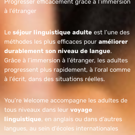
Progresser efficacement grâce à l’immersion
à l’étranger
Le
séjour linguistique adulte
est l’une des
méthodes les plus efficaces pour
améliorer
durablement son niveau de langue
.
Grâce à l’immersion à l’étranger, les adultes
progressent plus rapidement, à l’oral comme
à l’écrit, dans des situations réelles.
You’re Welcome accompagne les adultes de
tous niveaux dans leur
voyage
linguistique
, en anglais ou dans d’autres
langues, au sein d’écoles internationales