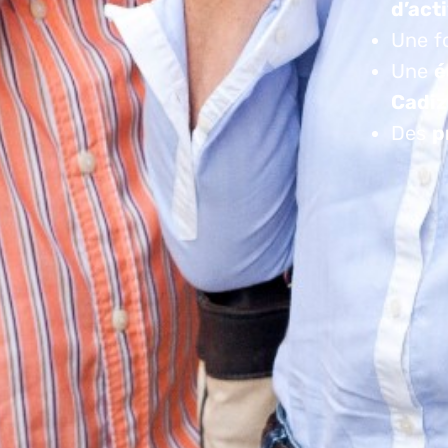
d’act
Une f
Une
é
Cadiz
Des
p