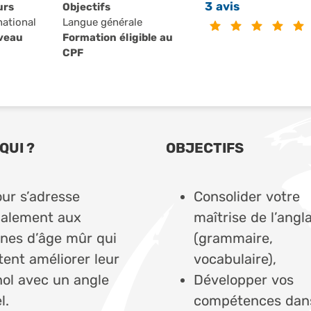
3 avis
urs
Objectifs
national
Langue générale
iveau
Formation éligible au
CPF
QUI ?
OBJECTIFS
our s’adresse
Consolider votre
palement aux
maîtrise de l’angla
nes d’âge mûr qui
(grammaire,
tent améliorer leur
vocabulaire),
ol avec un angle
Développer vos
l.
compétences dans