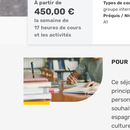
À partir de
Types de co
450,00 €
groupe inter
Préquis / N
la semaine de
A1
17 heures de cours
et les activités
POUR 
Ce séj
princi
person
souhai
espagn
culture