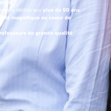
ivités
ormule dédiée aux
plus de 50 ans
cole magnifique au coeur de
rofesseurs de grande qualité