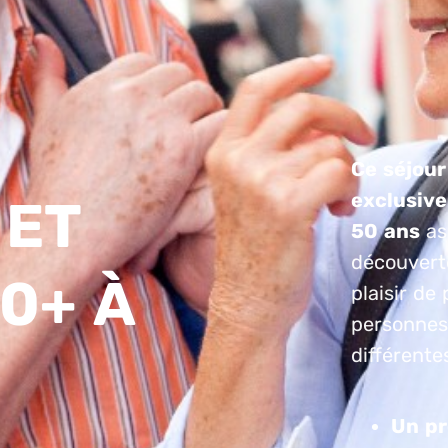
Ce séjour
exclusive
 ET
50 ans
as
découverte
0+ À
plaisir de
personnes 
différente
Un pr