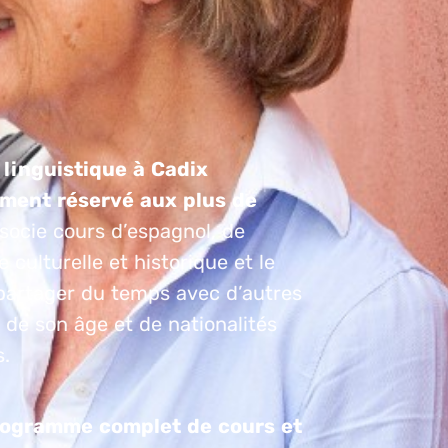
 linguistique à Cadix
ment réservé aux plus de
socie cours d’espagnol, de
 culturelle et historique et le
 partager du temps avec d’autres
de son âge et de nationalités
s.
ogramme complet de cours et