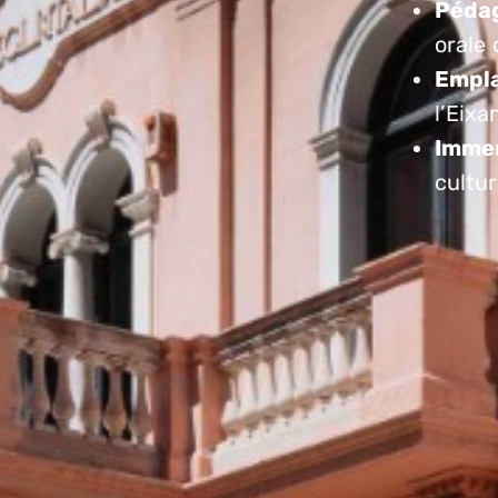
Pédag
orale 
Empla
l’Eix
Immer
cultu