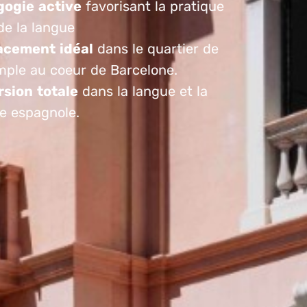
ogie active
favorisant la pratique
de la langue
cement idéal
dans le quartier de
ample au coeur de Barcelone.
sion totale
dans la langue et la
re espagnole.