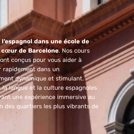
l’espagnol dans une école de
 cœur de Barcelone
. Nos cours
sont conçus pour vous aider à
r rapidement dans un
ment dynamique et stimulant.
la langue et la culture espagnoles
ivant une expérience immersive au
un des quartiers les plus vibrants de