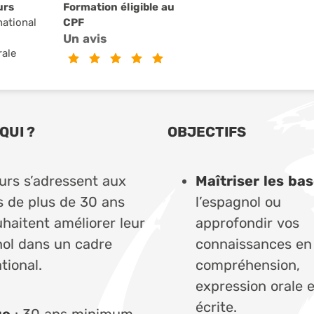
urs
Formation éligible au
national
CPF
Un avis
rale
QUI ?
OBJECTIFS
urs s’adressent aux
Maîtriser les ba
s de plus de 30 ans
l’espagnol ou
uhaitent améliorer leur
approfondir vos
ol dans un cadre
connaissances en
tional.
compréhension,
expression orale e
écrite.