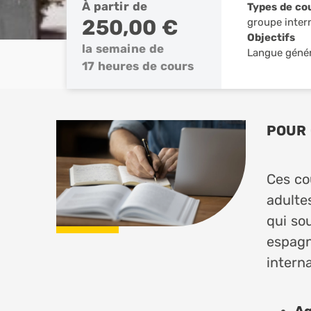
À partir de
Types de co
250,00 €
groupe inter
Objectifs
la semaine de
Langue géné
17 heures de cours
POUR 
Ces co
adulte
qui so
espagn
interna