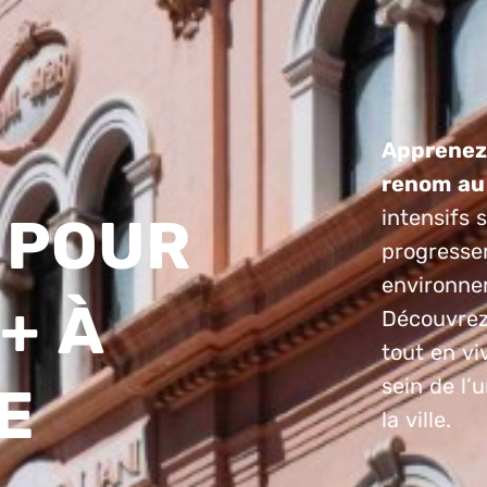
Apprenez 
renom au
intensifs 
 POUR
progresse
environne
+ À
Découvrez 
tout en v
sein de l’
E
la ville.