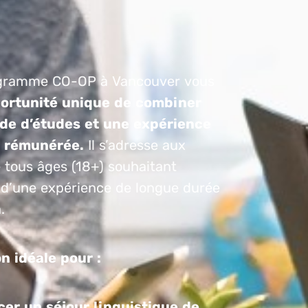
gramme CO-OP à Vancouver vous
portunité unique de combiner
de d’études et une expérience
l rémunérée.
Il s’adresse aux
 tous âges (18+) souhaitant
 d’une expérience de longue durée
.
on idéale pour :
cer un séjour linguistique de