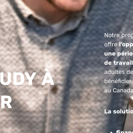
Notre pro
offre
l’op
une pério
de travai
UDY À
adultes de
bénéficier
au Canada
R
La soluti
finan