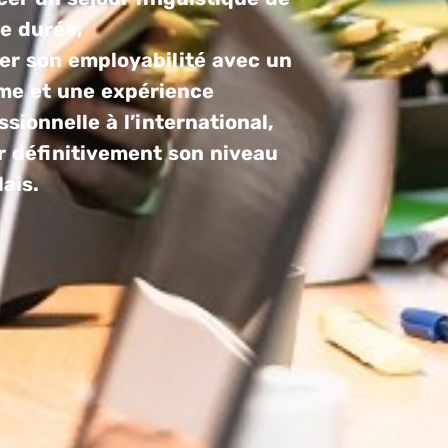
e durée,
er son employabilité avec un
me et une expérience
ssionnelle à l’international,
r définitivement son niveau
lais.