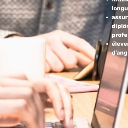
longu
assur
diplô
profe
éleve
d’ang