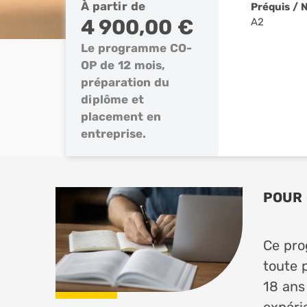
À partir de
Préquis / 
4 900,00 €
A2
Le programme CO-
OP de 12 mois,
préparation du
diplôme et
placement en
entreprise.
POUR 
Ce pro
toute 
18 ans