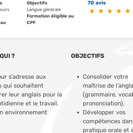
70 avis
s
Objectifs
Cours
Langue générale
Formation éligible au
eau
CPF
QUI ?
OBJECTIFS
our s’adresse aux
Consolider votre
s qui souhaitent
maîtrise de l’angla
er leur anglais pour la
(grammaire, vocab
tidienne et le travail,
prononciation),
n environnement
Développer vos
é
compétences dans
pratique orale et 