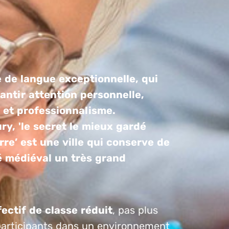
 de langue exceptionnelle, qui
antir attention personnelle,
té et professionnalisme.
y, 'le secret le mieux gardé
rre’ est une ville qui conserve de
 médiéval un très grand
fectif de classe réduit
, pas plus
participants dans un environnement