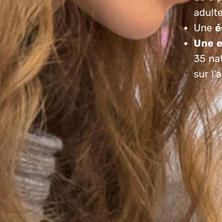
adult
Une
é
Une e
35 na
sur l’