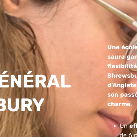
Une école
saura gar
flexibili
GÉNÉRAL
Shrewsbur
d’Anglete
son passé
BURY
charme
.
Un
ef
de 6 