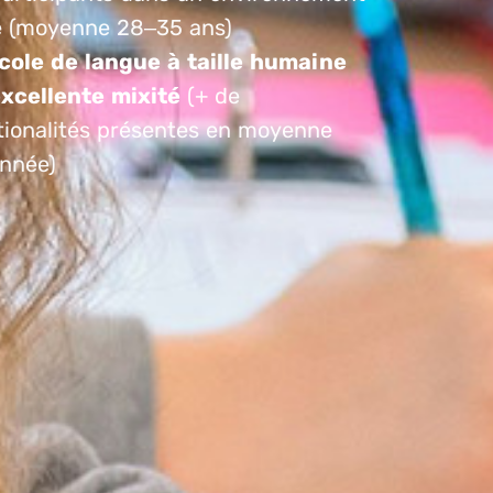
e (moyenne 28–35 ans)
cole de langue à taille humaine
xcellente mixité
(+ de
tionalités présentes en moyenne
année)