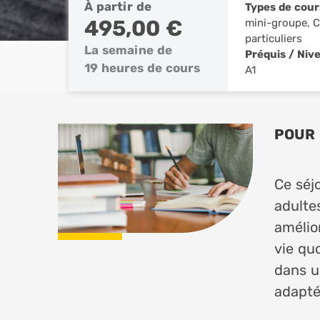
À partir de
Types de cour
495,00 €
mini-groupe, 
particuliers
La semaine de
Préquis / Niv
19 heures de cours
A1
POUR 
Ce séj
adulte
amélior
vie quo
dans u
adapt