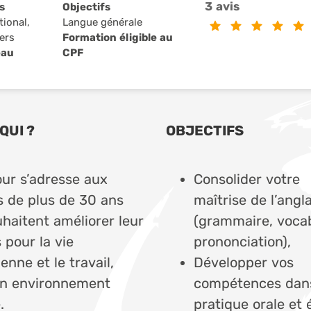
3 avis
s
Objectifs
tional,
Langue générale
ers
Formation éligible au
eau
CPF
QUI ?
OBJECTIFS
our s’adresse aux
Consolider votre
s de plus de 30 ans
maîtrise de l’angla
uhaitent améliorer leur
(grammaire, vocab
 pour la vie
prononciation),
enne et le travail,
Développer vos
n environnement
compétences dans
.
pratique orale et 