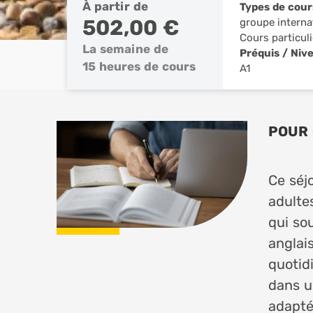
À partir de
Types de cour
502,00 €
groupe interna
Cours particuli
La semaine de
Préquis / Niv
15 heures de cours
A1
POUR 
Ce séj
adulte
qui so
anglais
quotidi
dans u
adapté