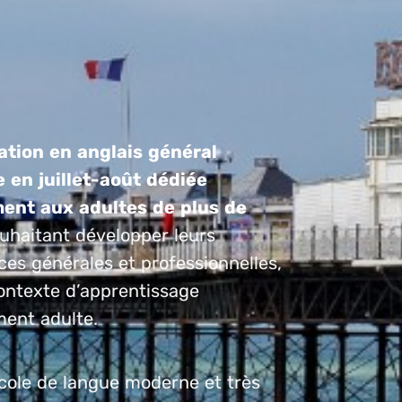
tion en anglais général
 en juillet-août dédiée
ent aux adultes de plus de
uhaitant développer leurs
es générales et professionnelles,
ontexte d’apprentissage
ment adulte.
cole de langue moderne et très