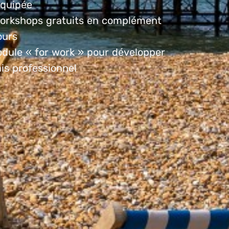
équipée
orkshops gratuits en complément
ours
dule « for work » pour développer
ais professionnel