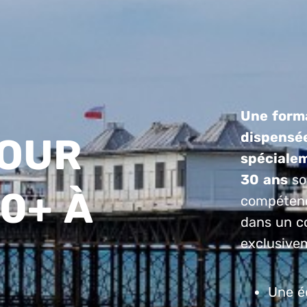
Une forma
dispensée
POUR
spécialem
30 ans
so
0+ À
compétenc
dans un c
exclusive
Une é