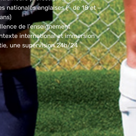
s nationales anglaises (- de 18 et –
ans)
ellence de l’enseignement
ntexte international et immersion
tie, une supervision 24h/24