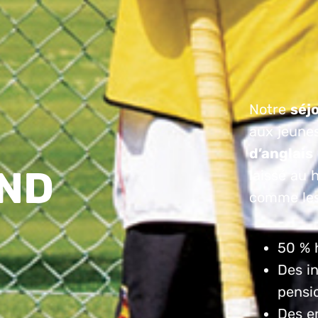
Notre
séj
aux jeunes
d’anglais
AND
laissé au 
comme les
50 % 
Des i
pensi
Des e