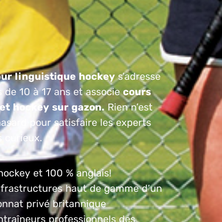
our linguistique hockey
s’adresse
 de 10 à 17 ans et associe
cours
 et hockey sur gazon.
Rien n’est
hasard pour satisfaire les experts
 curieux.
hockey et 100 % anglais!
nfrastructures haut de gamme d’un
onnat privé britannique
ntraîneurs professionnels des