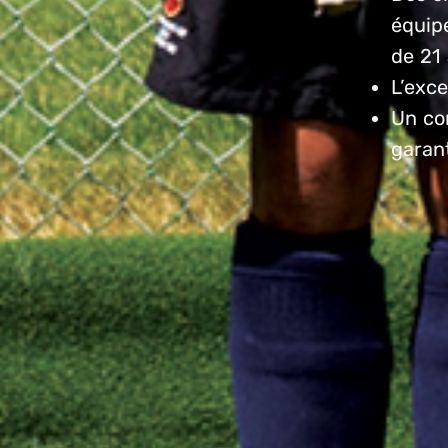
équipe
de 21 
L’exc
Un co
garan