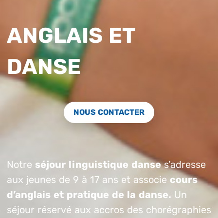
ANGLAIS ET
DANSE
NOUS CONTACTER
Notre
séjour linguistique danse
s’adresse
aux jeunes de 9 à 17 ans et associe
cours
d’anglais et pratique de la danse.
Un
séjour réservé aux accros des chorégraphies