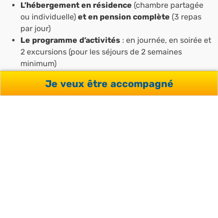
L’hébergement en résidence
(chambre partagée
ou individuelle)
et en pension complète
(3 repas
par jour)
Le programme d’activités
: en journée, en soirée et
2 excursions (pour les séjours de 2 semaines
minimum)
Je veux être accompagné
Le transport local
pour toutes les activités et
excursions en dehors du campus
Les
transferts groupés
de/vers aéroport de
Londres Heathrow et gare St Pancras, ainsi que
Gatwick (Seaford et Worth) et Stansted (Oundle)
L’assurance voyage
Le rapport et certificat de cours
Télécharger la page au format
PDF