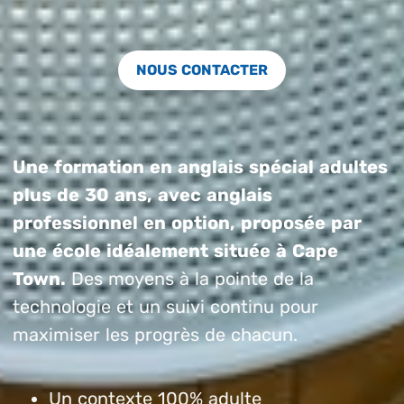
NOUS CONTACTER
Une formation en anglais spécial adultes
plus de 30 ans, avec anglais
professionnel en option, proposée par
une école idéalement située à Cape
Town.
Des moyens à la pointe de la
technologie et un suivi continu pour
maximiser les progrès de chacun.
Un contexte 100% adulte