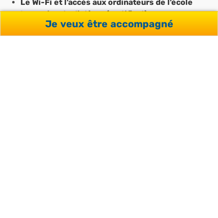
Le Wi-Fi et l’accès aux ordinateurs de l’école
La remise du diplôme (certificat)
Je veux être accompagné
Télécharger la page au format
PDF
VOUS AVEZ DES
QUESTIONS OU
SOUHAITEZ RECEVOIR UN
DEVIS ?
Votre conseiller répondra à vos interrogations et vous