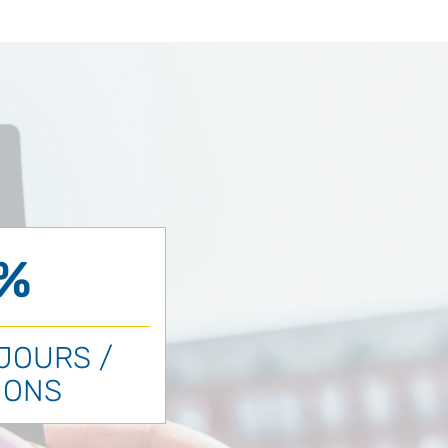
 %
JOURS /
IONS