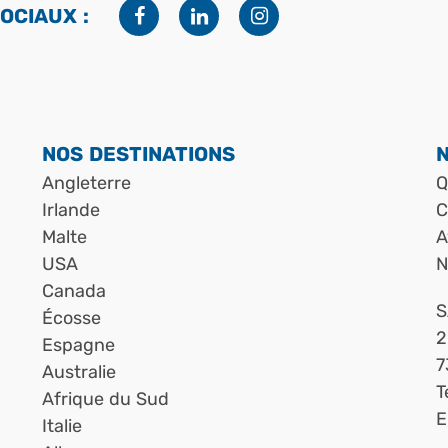
OCIAUX :
Facebook
Linkedin
Instagram
NOS DESTINATIONS
Angleterre
Q
Irlande
C
Malte
A
USA
N
Canada
S
Écosse
2
Espagne
7
Australie
T
Afrique du Sud
E
Italie