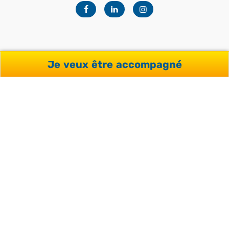
Facebook
Linkedin
Instagram
Je veux être accompagné
NOTRE OFFRE
Séjours pour professionnels
Séjours pour adultes
Séjours pour étudiants
Séjours pour adolescents