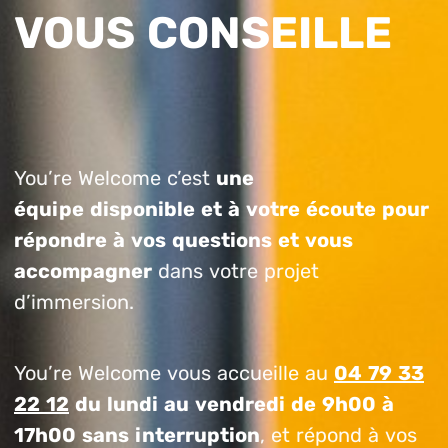
VOUS CONSEILLE
You’re Welcome c’est
une
équipe disponible et à votre écoute pour
répondre à vos questions et vous
accompagner
dans votre projet
d’immersion.
You’re Welcome vous accueille au
04 79 33
22 12
du lundi au vendredi de 9h00 à
17h00 sans interruption
, et répond à vos