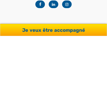
Facebook
Linkedin
Instagram
Je veux être accompagné
NOTRE OFFRE
Séjours pour professionnels
Séjours pour adultes
Séjours pour étudiants
Séjours pour adolescents