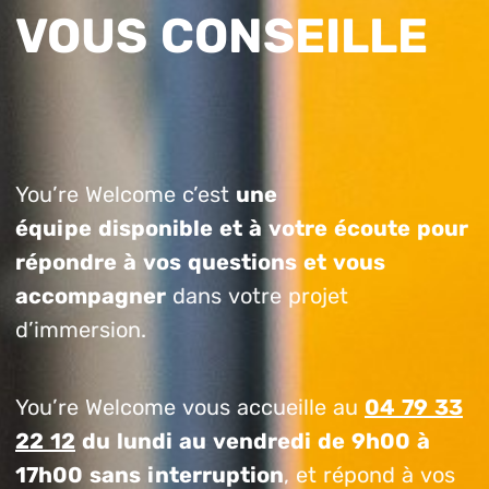
VOUS CONSEILLE
You’re Welcome c’est
une
équipe disponible et à votre écoute pour
répondre à vos questions et vous
accompagner
dans votre projet
d’immersion.
You’re Welcome vous accueille au
04 79 33
22 12
du lundi au vendredi de 9h00 à
17h00 sans interruption
, et répond à vos