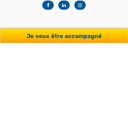
Facebook
Linkedin
Instagram
Je veux être accompagné
NOTRE OFFRE
Séjours pour professionnels
Séjours pour adultes
Séjours pour étudiants
Séjours pour adolescents