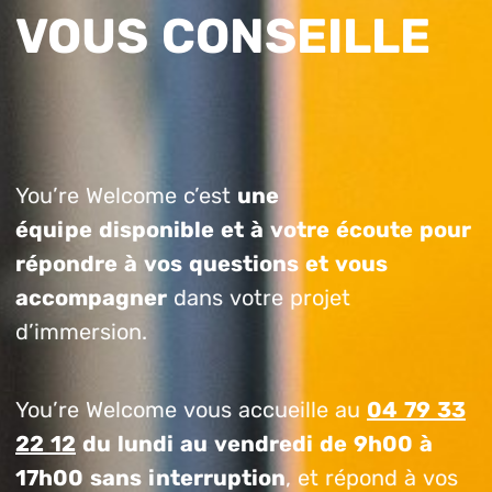
VOUS CONSEILLE
You’re Welcome c’est
une
équipe disponible et à votre écoute pour
répondre à vos questions et vous
accompagner
dans votre projet
d’immersion.
You’re Welcome vous accueille au
04 79 33
22 12
du lundi au vendredi de 9h00 à
17h00 sans interruption
, et répond à vos