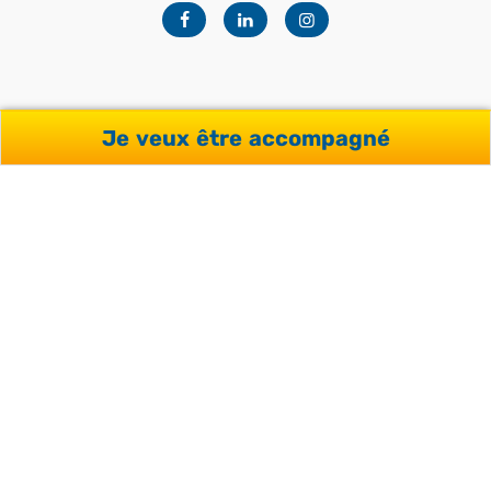
Facebook
Linkedin
Instagram
Je veux être accompagné
NOTRE OFFRE
Séjours pour professionnels
Séjours pour adultes
Séjours pour étudiants
Séjours pour adolescents