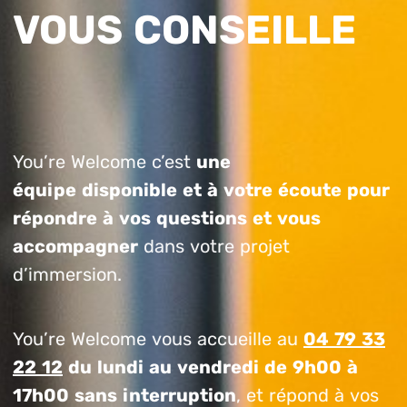
VOUS CONSEILLE
You’re Welcome c’est
une
équipe disponible et à votre écoute pour
répondre à vos questions et vous
accompagner
dans votre projet
d’immersion.
You’re Welcome vous accueille au
04 79 33
22 12
du lundi au vendredi de 9h00 à
17h00 sans interruption
, et répond à vos