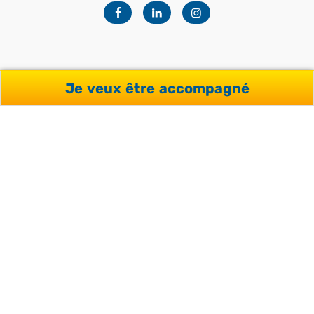
Facebook
Linkedin
Instagram
Je veux être accompagné
NOTRE OFFRE
Séjours pour professionnels
Séjours pour adultes
Séjours pour étudiants
Séjours pour adolescents