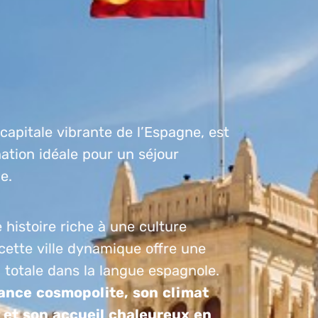
 capitale vibrante de l’Espagne, est
ation idéale pour un séjour
e.
e histoire riche à une culture
ette ville dynamique offre une
totale dans la langue espagnole.
ance cosmopolite, son climat
é et son accueil chaleureux en