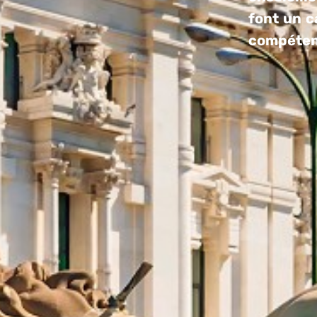
font un c
compéten