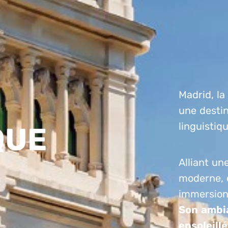
Madrid, la
une destin
linguistiqu
QUE
Alliant un
moderne, c
immersion 
Son ambi
ensoleill