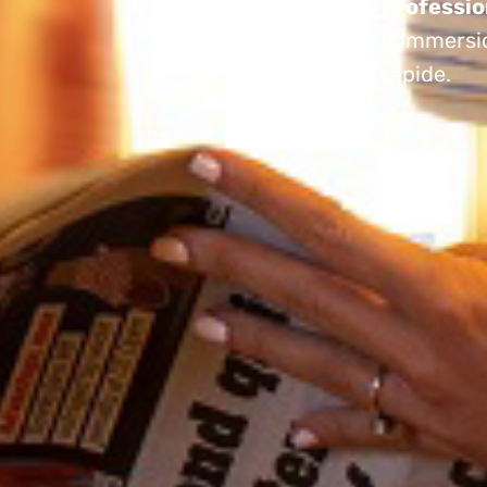
professio
d’immersio
rapide.