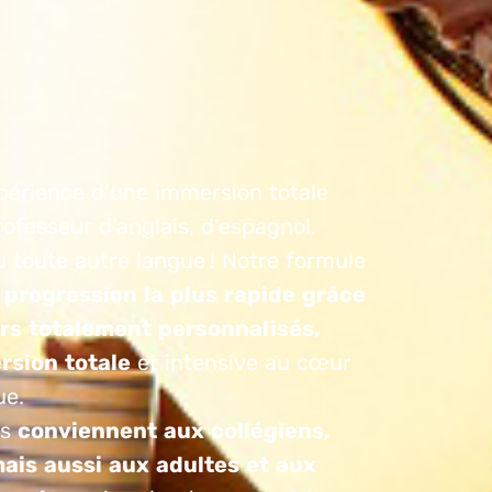
xpérience d’une immersion totale
ofesseur d’anglais, d’espagnol,
ou toute autre langue ! Notre formule
a progression la plus rapide grâce
rs totalement personnalisés,
rsion totale
et intensive au cœur
ue.
rs
conviennent aux collégiens,
ais aussi aux adultes et aux