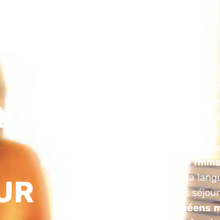
Faites l’e
chez un pr
QUE
d’italien 
offrant l
à des cou
une imme
de la lang
UR
Ces séjou
lycéens m