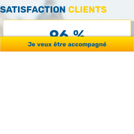
SATISFACTION
CLIENTS
96 %
Je veux être accompagné
SERVICES YOU’RE WELCOME
98 %
QUALITÉ SÉJOURS / FORMATIONS