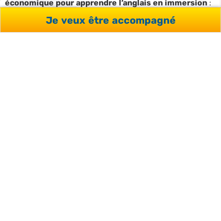
économique pour apprendre l’anglais en immersion
:
nos cours en école de langue à Cork démarrent à 220 €
Je veux être accompagné
les 20 cours par semaine pour des programmes de
longue durée. À niveau d’enseignement équivalent, le
pays reste plus accessible que l’Angleterre, les cours
étant environ 20 à 25% moins cher qu’en Angleterre.
Côté destinations, l’offre se concentre sur quatre villes
aux profils complémentaires :
Dublin pour un
environnement urbain et international
(et la plupart
des formules CPF),
Cork et Galway pour un cadre plus
authentique sur la côte
, Ennis pour l’immersion
maximale des adolescents en petite ville. Les formats
vont du cours général à la préparation d’examens
(TOEIC, TOEFL, IELTS, Cambridge), de l’immersion chez le
professeur aux séjours juniors, pour des durées d’une
semaine à un an.