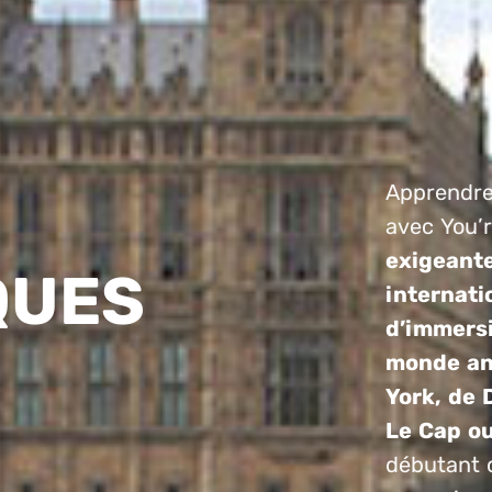
Apprendre 
avec You’
exigeante
QUES
internat
d’immersi
monde an
York, de 
Le Cap o
débutant o