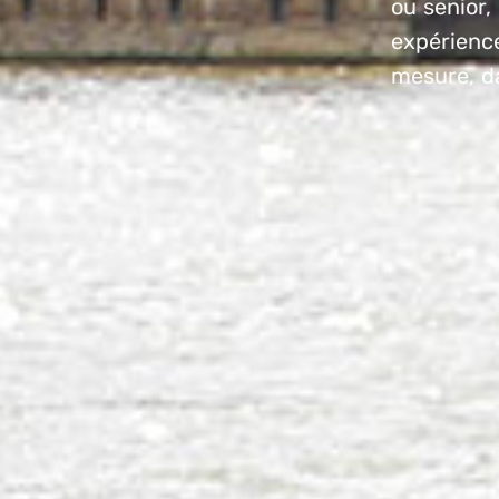
ou senior,
expérience
mesure, d