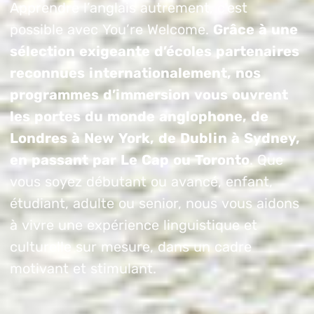
Apprendre l’anglais autrement, c’est
possible avec You’re Welcome.
Grâce à une
sélection exigeante d’écoles partenaires
reconnues internationalement,
nos
programmes d’immersion vous ouvrent
les portes du monde anglophone, de
Londres à New York, de Dublin à Sydney,
en passant par Le Cap ou Toronto
. Que
vous soyez débutant ou avancé, enfant,
étudiant, adulte ou senior, nous vous aidons
à vivre une expérience linguistique et
culturelle sur mesure, dans un cadre
motivant et stimulant.