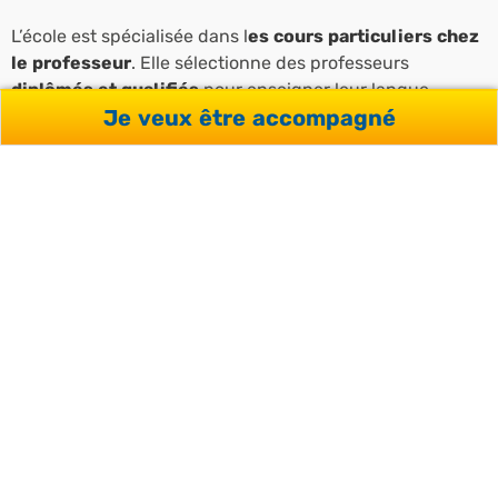
L’école est spécialisée dans l
es cours particuliers chez
le professeur
. Elle sélectionne
des professeurs
diplômés et qualifiés
pour enseigner leur langue
Je veux être accompagné
maternelle à des apprenants étrangers. C’est une école
« sans murs » puisque les professeurs enseignent à leur
domicile afin de garantir une immersion totale.
A ce titre elle élabore les programmes, coordonne,
évalue et forme les professeur afin de
garantir une
qualité
de cours homogène et correspondant aux
exigences académiques des autorités de chaque pays.
L’expertise pédagogique,
expérience et savoir-faire
des enseignants
garantissent une
formation
entièrement personnalisée.
Chaque professeur est
choisi en fonction du profil, du niveau et des objectifs du
participant afin d’offrir
un accompagnement sur